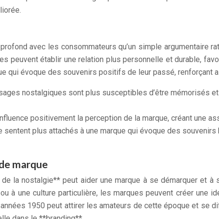
liorée.
s profond avec les consommateurs qu’un simple argumentaire rati
es peuvent établir une relation plus personnelle et durable, fav
ue qui évoque des souvenirs positifs de leur passé, renforçant a
ages nostalgiques sont plus susceptibles d’être mémorisés et pa
 influence positivement la perception de la marque, créant une a
 sentent plus attachés à une marque qui évoque des souvenirs heu
é de marque
 de la nostalgie** peut aider une marque à se démarquer et à 
u à une culture particulière, les marques peuvent créer une ide
 années 1950 peut attirer les amateurs de cette époque et se d
elle dans le **branding**.