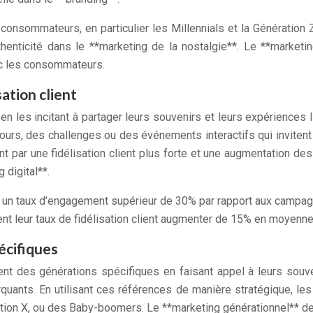
nsommateurs, en particulier les Millennials et la Génération Z
uthenticité dans le **marketing de la nostalgie**. Le **marketi
vec les consommateurs.
ation client
 les incitant à partager leurs souvenirs et leurs expériences l
ours, des challenges ou des événements interactifs qui invite
t par une fidélisation client plus forte et une augmentation d
 digital**.
 un taux d’engagement supérieur de 30% par rapport aux campag
ent leur taux de fidélisation client augmenter de 15% en moyenne
écifiques
ment des générations spécifiques en faisant appel à leurs so
quants. En utilisant ces références de manière stratégique, 
ation X, ou des Baby-boomers. Le **marketing générationnel** devi