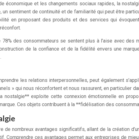
de économique et les changements sociaux rapides, la nostalgi
é, un sentiment de continuité et de familiarité qui peut être par
abilité en proposant des produits et des services qui évoque
réconfort.
e 78% des consommateurs se sentent plus à l’aise avec des m
nstruction de la confiance et de la fidélité envers une marque
.
mprendre les relations interpersonnelles, peut également s’app
els » qui nous réconfortent et nous rassurent, en particulier d
 nostalgie** exploite cette connexion émotionnelle en propos
la marque. Ces objets contribuent à la **fidélisation des consomma
algie
ffre de nombreux avantages significatifs, allant de la création 
tif. Comprendre ces avantages permet aux entreprises de mieux 