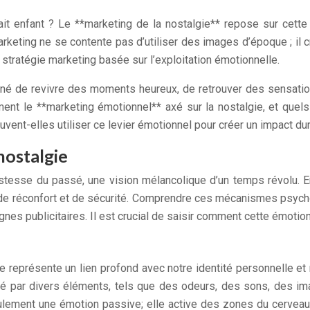
ait enfant ? Le **marketing de la nostalgie** repose sur cette
rketing ne se contente pas d’utiliser des images d’époque ; il 
stratégie marketing basée sur l’exploitation émotionnelle.
ir inné de revivre des moments heureux, de retrouver des sensa
nt le **marketing émotionnel** axé sur la nostalgie, et quels
uvent-elles utiliser ce levier émotionnel pour créer un impact du
nostalgie
tesse du passé, une vision mélancolique d’un temps révolu. En
 de réconfort et de sécurité. Comprendre ces mécanismes psycho
gnes publicitaires. Il est crucial de saisir comment cette émot
lle représente un lien profond avec notre identité personnelle
hé par divers éléments, tels que des odeurs, des sons, des i
ulement une émotion passive; elle active des zones du cerveau 