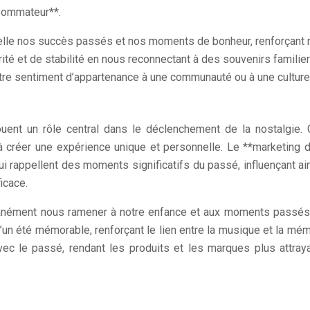
nsommateur**.
elle nos succès passés et nos moments de bonheur, renforçant n
rité et de stabilité en nous reconnectant à des souvenirs familier
re sentiment d’appartenance à une communauté ou à une culture, c
uent un rôle central dans le déclenchement de la nostalgie
à créer une expérience unique et personnelle. Le **marketing de
qui rappellent des moments significatifs du passé, influençant a
icace.
ntanément nous ramener à notre enfance et aux moments passés
n été mémorable, renforçant le lien entre la musique et la mém
 le passé, rendant les produits et les marques plus attrayant