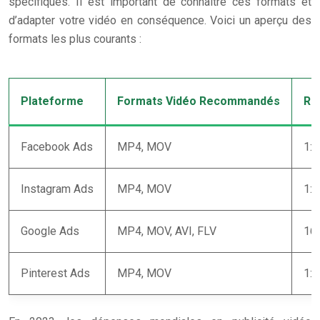
spécifiques. Il est important de connaître ces formats et
d’adapter votre vidéo en conséquence. Voici un aperçu des
formats les plus courants :
Plateforme
Formats Vidéo Recommandés
Ra
Facebook Ads
MP4, MOV
1:1
Instagram Ads
MP4, MOV
1:1
Google Ads
MP4, MOV, AVI, FLV
16:
Pinterest Ads
MP4, MOV
1:1