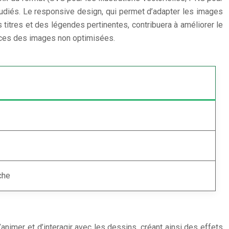
tudiés. Le responsive design, qui permet d’adapter les images
s titres et des légendes pertinentes, contribuera à améliorer le
uences des images non optimisées.
che
’animer et d’interagir avec les dessins, créant ainsi des effets