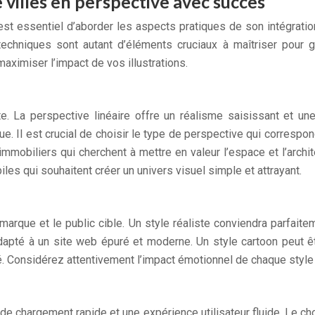
e villes en perspective avec succès
est essentiel d’aborder les aspects pratiques de son intégrati
techniques sont autant d’éléments cruciaux à maîtriser pour g
maximiser l’impact de vos illustrations.
. La perspective linéaire offre un réalisme saisissant et une
que. Il est crucial de choisir le type de perspective qui correspon
immobiliers qui cherchent à mettre en valeur l’espace et l’archi
les qui souhaitent créer un univers visuel simple et attrayant.
a marque et le public cible. Un style réaliste conviendra parfai
apté à un site web épuré et moderne. Un style cartoon peut êtr
. Considérez attentivement l’impact émotionnel de chaque style e
de chargement rapide et une expérience utilisateur fluide. Le cho