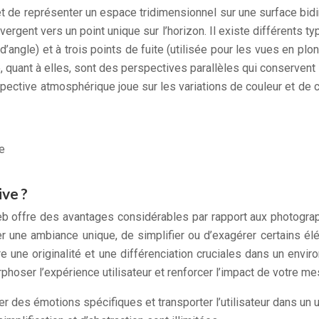
t de représenter un espace tridimensionnel sur une surface bidim
ergent vers un point unique sur l’horizon. Il existe différents ty
 d’angle) et à trois points de fuite (utilisée pour les vues en p
 quant à elles, sont des perspectives parallèles qui conservent 
rspective atmosphérique joue sur les variations de couleur et de 
ive ?
web offre des avantages considérables par rapport aux photographi
éer une ambiance unique, de simplifier ou d’exagérer certains él
fre une originalité et une différenciation cruciales dans un en
rphoser l’expérience utilisateur et renforcer l’impact de votre m
 des émotions spécifiques et transporter l’utilisateur dans un un